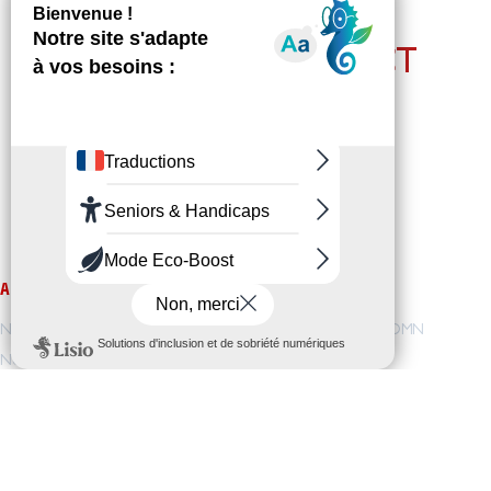
RESTEZ EN CONTACT
AMIO
NOS FORMATIONS
Notre vision / Nos valeurs
Pré-orientation
/
DEOMN
Nous rejoindre
TAI
/
TSSR
/
CDA
Notre accompagnement
Licence
Nos projets
C3I-CYB
/
C3I-SI
I-CYB
/
IRSM
/
AISL