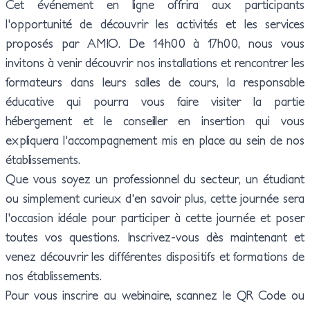
Cet événement en ligne offrira aux participants
INFORMATIQUE DE
INFORMATIQUE
l'opportunité de découvrir les activités et les services
AMIO MARCHÉ PUBLIC
PROXIMITÉ (TIP)
PARCOURS
proposés par AMIO. De 14h00 à 17h00, nous vous
CYBERSÉCURITÉ
invitons à venir découvrir nos installations et rencontrer les
formateurs dans leurs salles de cours, la responsable
TECHNICIEN SUPÉRIEUR
INGÉNIEUR SPÉCIALITÉ
éducative qui pourra vous faire visiter la partie
SYSTÈMES ET RÉSEAUX
INFORMATIQUE
hébergement et le conseiller en insertion qui vous
PARCOURS
ARCHITECTURE ET
expliquera l'accompagnement mis en place au sein de nos
INGÉNIERIE DES
établissements.
SYSTÈMES ET DES
Que vous soyez un professionnel du secteur, un étudiant
LOGICIELS
ou simplement curieux d'en savoir plus, cette journée sera
l'occasion idéale pour participer à cette journée et poser
CONCEPTEUR
toutes vos questions. Inscrivez-vous dès maintenant et
DÉVELOPPEUR
venez découvrir les différentes dispositifs et formations de
D'APPLICATIONS
nos établissements.
Pour vous inscrire au webinaire, scannez le QR Code ou