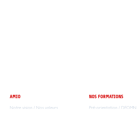
AMIO
NOS FORMATIONS
Notre vision / Nos valeurs
Pré-orientation
/
DEOMN
Nous rejoindre
TAI
/
TSSR
/
CDA
Notre accompagnement
Licence
Nos projets
C3I-CYB
/
C3I-SI