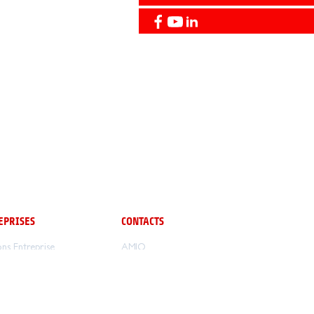
EPRISES
CONTACTS
ons Entreprise
AMIO
32 avenue de la République
ernances
BP90210
12102 MILLAU Cedex
Tél :
05.65.61.44.00