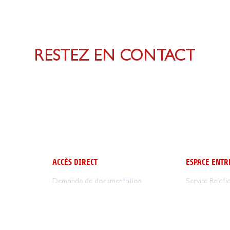
RESTEZ EN CONTACT
ACCÈS DIRECT
ESPACE ENTR
Demande de documentation
Service Relati
Inscription
Stages et Alt
Dates d’entrées
Marché Public
Renseignements