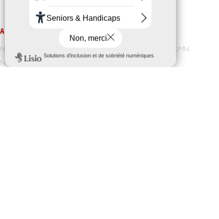
AMIO
NOS FORMATIONS
Notre vision / Nos valeurs
Pré-orientation
/
DEOMN
Nous rejoindre
TAI
/
TSSR
/
CDA
Notre accompagnement
Licence
Nos projets
C3I-CYB
/
C3I-SI
I-CYB
/
IRSM
/
AISL
ACCÈS DIRECT
ESPACE ENTREPRISES
Demande de documentation
Service Relations Entreprise
Inscription
Stages et Alternances
Dates d’entrées
Marché Public
Renseignements
CONTACTS
CHARTE DES DONNÉES
PERSONNELLES
AMIO