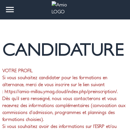
AMIO
FORMATIONS
ADMISSION
ENTREPRISES
DISPOSITIFS
CANDIDATURE
NOTRE VISION / NOS
PANORAMA DES
DATES D'ENTRÉES
RELATIONS
PRÉ-ORIENTATION
SESAME
LICENCE
ÉPREUVES
TAXE D’APPRENTISSAGE
DISPOSITIF
VALEURS
FORMATIONS & VIE AU
ENTREPRISES
INFORMATIQUE
D’ADMISSION
D'EVALUATION ET
CAMPUS
D'ORIENTATION AUX
MÉTIERS DU
VOTRE PROFIL
NOTRE
FRAIS DE FORMATION
DATES DES STAGES &
2ISA
MODALITÉS
NUMÉRIQUE
Si vous souhaitez candidater pour les formations en
ACCOMPAGNEMENT
CONCEPTEUR
ALTERNANCES
CONCEPTEUR
D'ADMISSIONS
alternance, merci de vous inscrire sur le lien suivant
INTÉGRATEUR
INTÉGRATEUR
:
https://amio-millau.ymag.cloud/index.php/preinscription/
.
D'INFRASTRUCTURES
D’INFRASTRUCTURES
NOUS REJOINDRE
DOCUMENTS
OFA
CANDIDATURE
Dès qu’il sera renseigné, nous vous contacterons et vous
INFORMATIQUES
INFORMATIQUES
CONTRACTUELS
recevrez des informations complémentaires (convocation aux
PARCOURS
PARCOURS SYSTÈMES
NOS PROJETS
AMIO ÉVÈNEMENTS
commissions d’admission, programmes et plannings des
CYBERSÉCURITÉ
D’INFORMATION
formations choisies).
Si vous souhaitez avoir des informations sur l’ESRP et/ou
AMIO ACTUALITÉS
AMIO RECRUTE
TECHNICIEN
INGÉNIEUR EN