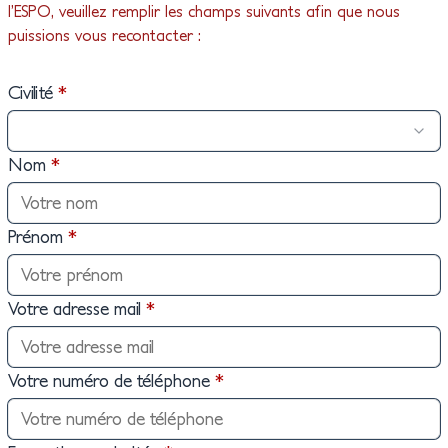
l’ESPO, veuillez remplir les champs suivants afin que nous
INFORMATIQUE DE
INFORMATIQUE
puissions vous recontacter :
AMIO MARCHÉ PUBLIC
PROXIMITÉ (TIP)
PARCOURS
CYBERSÉCURITÉ
Civilité
*
TECHNICIEN SUPÉRIEUR
INGÉNIEUR SPÉCIALITÉ
SYSTÈMES ET RÉSEAUX
INFORMATIQUE
Nom
*
PARCOURS
ARCHITECTURE ET
INGÉNIERIE DES
Prénom
*
SYSTÈMES ET DES
LOGICIELS
Votre adresse mail
*
CONCEPTEUR
DÉVELOPPEUR
D'APPLICATIONS
Votre numéro de téléphone
*