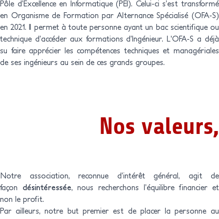
Pôle d’Excellence en Informatique (PEI). Celui-ci s’est transformé
INFORMATIQUE DE
INFORMATIQUE
en Organisme de Formation par Alternance Spécialisé (OFA-S)
AMIO MARCHÉ PUBLIC
PROXIMITÉ (TIP)
PARCOURS
en 2021. Il permet à toute personne ayant un bac scientifique ou
CYBERSÉCURITÉ
technique d’accéder aux formations d’Ingénieur. L'OFA-S a déjà
su faire apprécier les compétences techniques et managériales
TECHNICIEN SUPÉRIEUR
INGÉNIEUR SPÉCIALITÉ
de ses ingénieurs au sein de ces grands groupes.
SYSTÈMES ET RÉSEAUX
INFORMATIQUE
PARCOURS
ARCHITECTURE ET
INGÉNIERIE DES
Nos valeurs,
SYSTÈMES ET DES
LOGICIELS
CONCEPTEUR
DÉVELOPPEUR
Notre association, reconnue d’intérêt général, agit de
D'APPLICATIONS
façon
désintéressée
, nous recherchons l’équilibre financier e
non le profit.
Par ailleurs, notre but premier est de placer la personne au