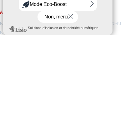
AMIO
NOS FORMATIONS
Notre vision / Nos valeurs
Pré-orientation
/
DEOMN
Nous rejoindre
TAI
/
TSSR
/
CDA
Notre accompagnement
Licence
Nos projets
C3I-CYB
/
C3I-SI
I-CYB
/
IRSM
/
AISL
ACCÈS DIRECT
ESPACE ENTREPRISES
Demande de documentation
Service Relations Entreprise
Inscription
Stages et Alternances
Dates d’entrées
Marché Public
Renseignements
CONTACTS
CHARTE DES DONNÉES
PERSONNELLES
AMIO
32 avenue de la République
Mentions légales