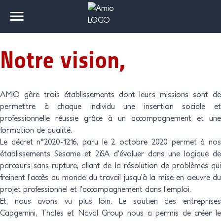
AMIO
FORMATIONS
ADMISSION
ENTREPRISES
DISPOSITIFS
Notre vision,
NOTRE VISION / NOS
PANORAMA DES
DATES D'ENTRÉES
RELATIONS
PRÉ-ORIENTATION
SESAME
LICENCE
ÉPREUVES
TAXE D’APPRENTISSAGE
DISPOSITIF
VALEURS
FORMATIONS & VIE AU
ENTREPRISES
INFORMATIQUE
D’ADMISSION
D'EVALUATION ET
AMIO gère trois établissements dont leurs missions sont de
CAMPUS
D'ORIENTATION AUX
permettre à chaque individu une insertion sociale et
MÉTIERS DU
professionnelle réussie grâce à un accompagnement et une
NOTRE
FRAIS DE FORMATION
DATES DES STAGES &
2ISA
MODALITÉS
NUMÉRIQUE
formation de qualité.
ACCOMPAGNEMENT
CONCEPTEUR
ALTERNANCES
CONCEPTEUR
D'ADMISSIONS
Le décret n°2020-1216, paru le 2 octobre 2020 permet à nos
INTÉGRATEUR
INTÉGRATEUR
établissements Sesame et 2iSA d’évoluer dans une logique de
D'INFRASTRUCTURES
D’INFRASTRUCTURES
NOUS REJOINDRE
DOCUMENTS
OFA
CANDIDATURE
parcours sans rupture, allant de la résolution de problèmes qui
INFORMATIQUES
INFORMATIQUES
CONTRACTUELS
freinent l’accès au monde du travail jusqu’à la mise en oeuvre du
PARCOURS
PARCOURS SYSTÈMES
NOS PROJETS
AMIO ÉVÈNEMENTS
projet professionnel et l’accompagnement dans l’emploi.
CYBERSÉCURITÉ
D’INFORMATION
Et, nous avons vu plus loin. Le soutien des entreprises
Capgemini, Thales et Naval Group nous a permis de créer le
AMIO ACTUALITÉS
AMIO RECRUTE
TECHNICIEN
INGÉNIEUR EN