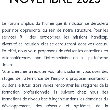
INFORMATIQUE DE
INFORMATIQUE
AMIO MARCHÉ PUBLIC
PROXIMITÉ (TIP)
PARCOURS
CYBERSÉCURITÉ
Le Forum Emplois du Numérique & Inclusion se déroulera
pour nos apprenants au sein de notre structure. Pour les
TECHNICIEN SUPÉRIEUR
INGÉNIEUR SPÉCIALITÉ
services RH des entreprises, les missions handicap,
SYSTÈMES ET RÉSEAUX
INFORMATIQUE
PARCOURS
diversité et inclusion, elles se dérouleront dans vos locaux.
ARCHITECTURE ET
En effet, nous vous proposons de réaliser les entretiens en
INGÉNIERIE DES
visioconférences par l'intermédiaire de la plateforme
SYSTÈMES ET DES
Teams.
LOGICIELS
Vous chercher à recruter vos futurs salariés, vous avez des
stages, de l'alternance, de l'emploi à proposer maintenant
CONCEPTEUR
ou dans le futur, alors venez rencontrer les stagiaires de la
DÉVELOPPEUR
formation professionnelle. Ils suivent chez nous des
D'APPLICATIONS
formations de niveau bac à ingénieur dans les domaines du
développement, des réseaux et systèmes, de la