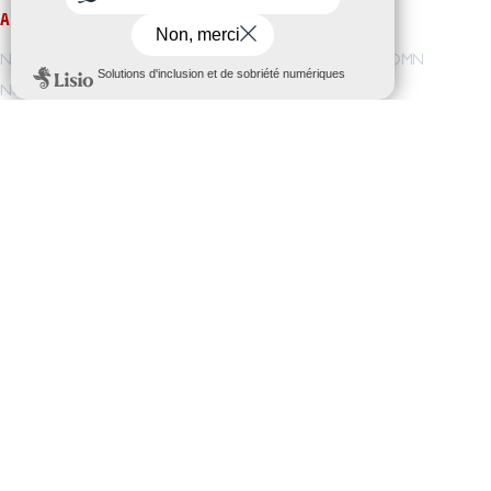
AMIO
NOS FORMATIONS
Notre vision / Nos valeurs
Pré-orientation
/
DEOMN
Nous rejoindre
TAI
/
TSSR
/
CDA
Notre accompagnement
Licence
Nos projets
C3I-CYB
/
C3I-SI
I-CYB
/
IRSM
/
AISL
ACCÈS DIRECT
ESPACE ENTREPRISES
Demande de documentation
Service Relations Entreprise
Inscription
Stages et Alternances
Dates d’entrées
Marché Public
Renseignements
CONTACTS
CHARTE DES DONNÉES
PERSONNELLES
AMIO
32 avenue de la République
Mentions légales
BP90210