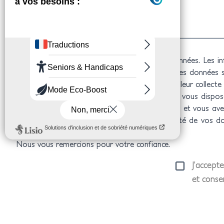
AMIO
est responsable des traitements de données. Les info
documentations sollicitées. Les destinataires des données 
confidentialité pendant trois ans à compter de leur collect
Conformément à la réglementation en vigueur, vous dispose
la communication de vos données personnelles et vous avez
également demander la limitation, la portabilité de vos 
suivante :
info@2isa.com
.
Nous vous remercions pour votre confiance.
J’accepte
et conse