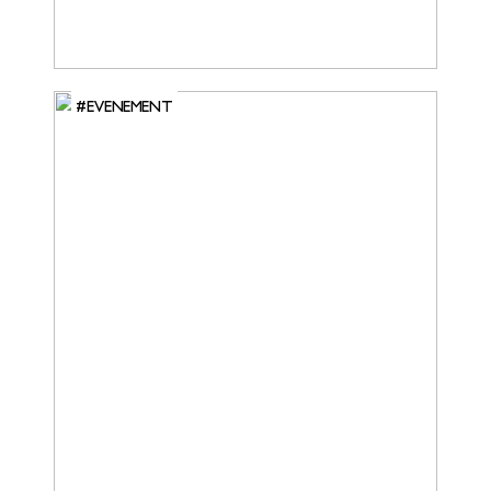
#EVENEMENT