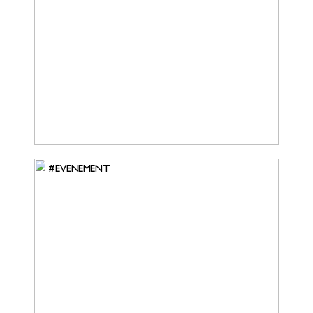
#EVENEMENT