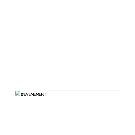
#EVENEMENT